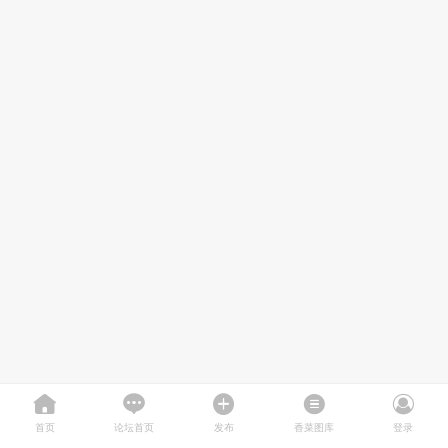
首页
论坛首页
发布
香菜图库
登录