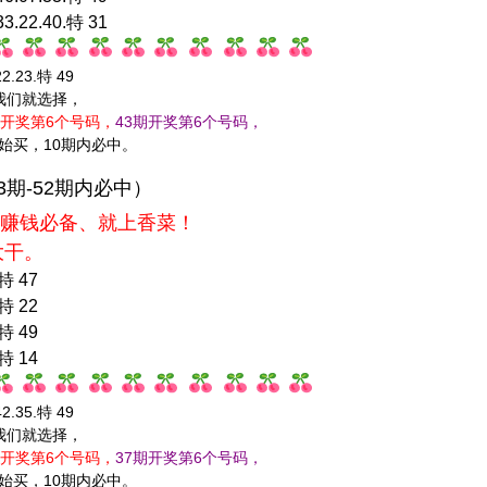
.22.40.特 31
2.23.特 49
我们就选择，
期开奖第6个号码，
43期开奖第6个号码，
始买，10期内必中。
3期-52期内必中）
了、赚钱必备、就上香菜！
大干。
.特 47
.特 22
.特 49
.特 14
2.35.特 49
我们就选择，
期开奖第6个号码，
37期开奖第6个号码，
始买，10期内必中。