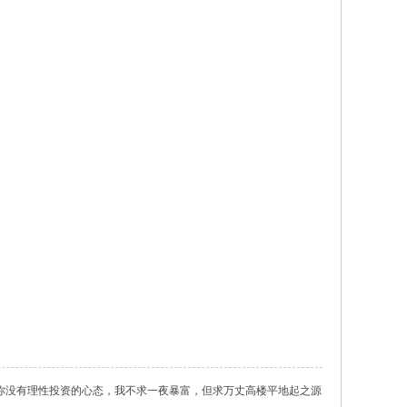
你没有理性投资的心态，我不求一夜暴富，但求万丈高楼平地起之源