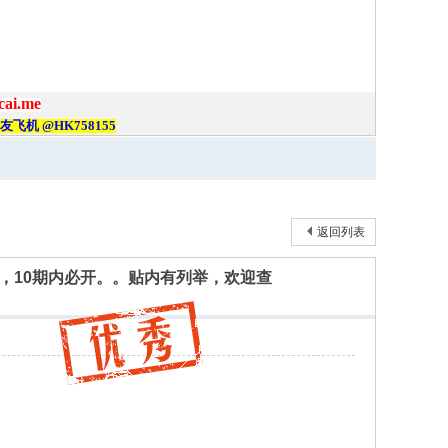
ai.me
友飞机
@HK758155
返回列表
号，10期内必开。。贴内有列举，欢迎查