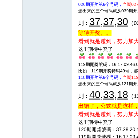
026期开奖第6个号码，
当期02
选出来的三个号码就从039期开
37,37,30
则：
（0
等待开奖。。
看到就是赚到，努力加
这里期待中奖了
119期開獎號碼：16.17.09.46.0
比如：119期开奖特码49号，
118期开奖第6个号码，
当期11
选出来的三个号码就从121期开
40,33,18
则：
（1
出错了，公式就是这样
看到就是赚到，努力加
这里期待中奖了
120期開獎號碼：37.28.20.40
119期開獎號碼：16.17.09.46