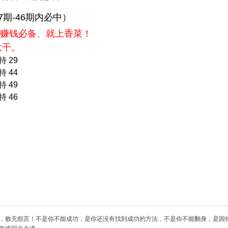
7期-46期内必中）
了、赚钱必备、就上香菜！
大干。
.特 29
.特 44
.特 49
.特 46
，败无怨言！不是你不能成功，是你还没有找到成功的方法，不是你不能翻身，是因