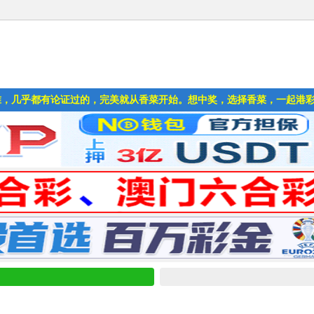
准，几乎都有论证过的，完美就从香菜开始。想中奖，选择香菜，一起港