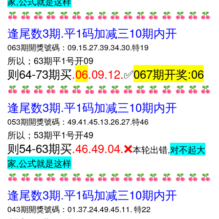
家,公式就是这样
逢尾数3期.平1码加减三10期内开
063期開獎號碼：
09.15.27.39.34.30.特19
所以；63期平1号开09
则64-73期买
.
06
.09.12
.
✅
067期开奖:06
逢尾数3期.平1码加减三10期内开
053期開獎號碼：
49.41.45.13.26.27.特46
所以；53期平1号开49
则54-63期买
.46.49.04
.
❌
本轮出错,
对不起大
家,公式就是这样
逢尾数3期.平1码加减三10期内开
043期開獎號碼：
01.37.24.49.45.11. 特22