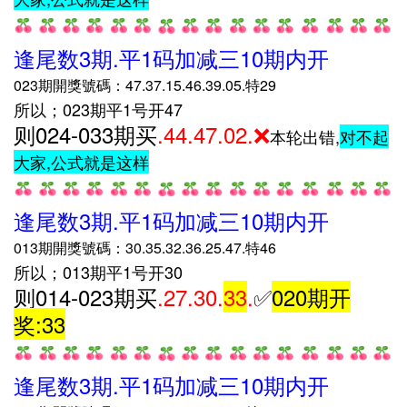
逢尾数3期.平1码加减三10期内开
023期開獎號碼：
47.37.15.46.39.05.特29
所以；023期平1号开47
则024-033期买
.
44
.47.02
.
❌
本轮出错,
对不起
大家,公式就是这样
逢尾数3期.平1码加减三10期内开
013期開獎號碼：
30.35.32.36.25.47.特46
所以；013期平1号开30
则014-023期买
.
27
.30.
33
.
✅
020期开
奖:33
逢尾数3期.平1码加减三10期内开